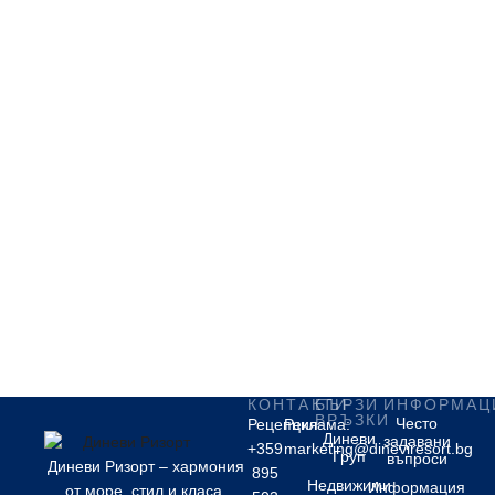
КОНТАКТИ
БЪРЗИ
ИНФОРМАЦ
ВРЪЗКИ
Често
Рецепция:
Реклама:
Диневи
задавани
+359
marketing@dineviresort.bg
Груп
въпроси
Диневи Ризорт – хармония
895
Недвижими
Информация
от море, стил и класа.