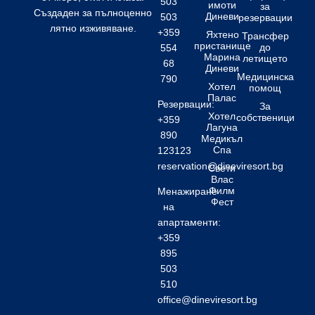
503
имоти
за
Създаден за пълноценно
Диневи
503
резервации
лятно изживяване.
+359
Яхтено
Трансфер
пристанище
до
554
Марина
летището
68
Диневи
Медицинска
790
Хотел
помощ
Палас
Резервации:
За
Хотел
собственици
+359
Лагуна
890
Медикъл
Спа
123123
reservation@dineviresort.bg
Свети
Влас
Филм
Менажиране
Фест
на
апартаменти:
+359
895
503
510
office@dineviresort.bg