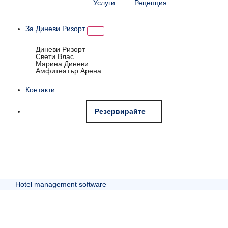
Услуги
Рецепция
За Диневи Ризорт
Диневи Ризорт
Свети Влас
Марина Диневи
Амфитеатър Арена
Контакти
Резервирайте
Hotel management software
МОРЕ И ПЛАНИНА В ЕДНО
СВЕТИ ВЛАС