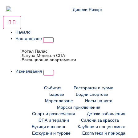
Начало
Настаняване
Хотел Палас
Лагуна Медикъл СПА
Ваканционни апартаменти
Изживявания
Събития
Ресторанти и гурме
Барове
Водни спортове
Мореплаване
Наем на яхта
Морски приключения
Спорт и развлечения
Детски забавления
СПА и терапии
Салони за красота
Бутици и шопинг
Клубове и нощен живот
Екскурзии и турове
Екопътеки и природа