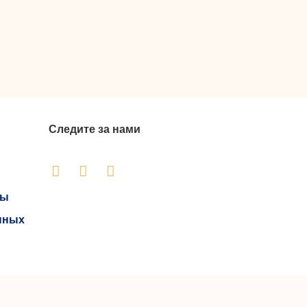
Следите за нами
сы
нных